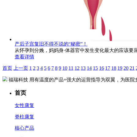
产后子宫复旧不得不说的“秘密”！
从怀孕到分娩，妈妈身·体器官中发生变化最大的应该要
查看详情
首页
上一页
1
2
3
4
5
6
7
8
9
10
11
12
13
14
15
16
17
18
19
20
21
福瑞科技
用有温度的产品+强大的运营指导为双翼，为医院
首页
女性康复
脊柱康复
核心产品