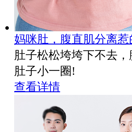
妈咪肚，腹直肌分离惹
肚子松松垮垮下不去，
肚子小一圈!
查看详情