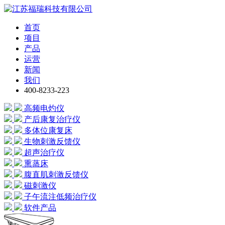
首页
项目
产品
运营
新闻
我们
400-8233-223
高频电灼仪
产后康复治疗仪
多体位康复床
生物刺激反馈仪
超声治疗仪
熏蒸床
腹直肌刺激反馈仪
磁刺激仪
子午流注低频治疗仪
软件产品