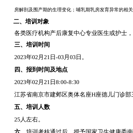
房解剖及围产期的生理变化；哺乳期乳房发育异常的相关
二、培训对象
各类医疗机构产后康复中心专业医生或护士，
三、培训时间
202
3
年
02
月
21
日
-
03
月
03
日。
四、报到时间及地点
202
3
年
02
月
21
日
8:00-8:30
江苏省南京市建邺区奥体名座
H座
德儿
门诊部
五、培训人数
25人左右。
六、
培训考核通过后，授予
国家卫生健康委南