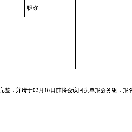
职称
完整，并请于
02
月
18
日前将会议回执单报会务组，报